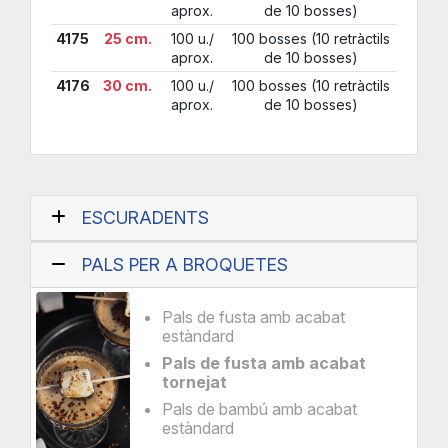
aprox.
de 10 bosses)
4175
25 cm.
100 u./
100 bosses (10 retràctils
aprox.
de 10 bosses)
4176
30 cm.
100 u./
100 bosses (10 retràctils
aprox.
de 10 bosses)
ESCURADENTS
PALS PER A BROQUETES
Pals de fusta amb acabat
estàndard
Pals de fusta amb acabat
tornejat
Pals de bambú amb acabat
estàndard