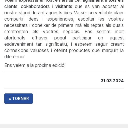
Volem expressar el nostre més sincer
agraïment a tots els
clients, col·laboradors i visitants
que es van acostar al
nostre stand durant aquests dies. Va ser un veritable plaer
compartir idees i experiències, escoltar les vostres
necessitats i conèixer de primera mà els reptes als quals
s'enfronten els vostres negocis. Ens sentim molt
afortunats d'haver pogut participar en aquest
esdeveniment tan significatiu, i esperem seguir creant
connexions valuoses i oferint productes que marquin la
diferència.
Ens veiem a la pròxima edició!
31.03.2024
« TORNAR