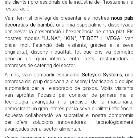
els clients i professionals de la indústria de l'hostaleria i la
restauració.
Vam tenir el privilegi de presentar els nostres
nous pals
decoratius de bambú
, una línia especialment dissenyada
per elevar la presentació i l'experiència de cada plat. Els
nostres models "
LUNA
", "
KIN
", "
TIBET
" i "
VEGA
" van
cridar molt l'atenció dels visitants, gràcies a la seva
originalitat, disseny i qualitat, fet que ens va permetre
generar un gran interès entre xefs, restauradors i
empreses de càtering del sector.
A més, vam compartir espai amb
Seteyco Systems
, una
empresa del grup dedicada al disseny i fabricació d'equips
automàtics per a l'elaboració de pinxos. Molts visitants
van aprofitar l'ocasió per conèixer de primera mà la
tecnologia avançada i la precisió de la maquinària,
demostrant un gran interès per la seva qualitat i eficiència.
Aquesta col·laboració va subratllar el nostre compromís
per oferir solucions innovadores i tecnològicament
avançades per al sector alimentari.