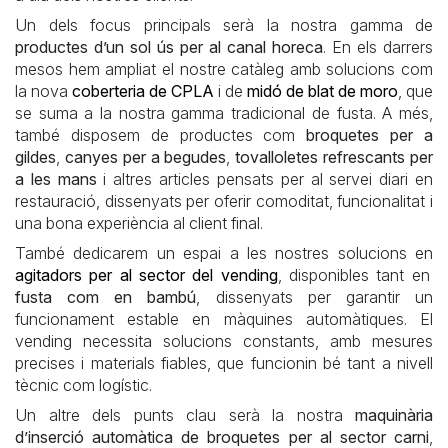
Un dels focus principals serà la nostra gamma de
productes d’un sol ús per al canal horeca
. En els darrers
mesos hem ampliat el nostre catàleg amb solucions com
la nova
coberteria de CPLA
i de
midó de blat de moro
, que
se suma a la nostra gamma tradicional de fusta. A més,
també disposem de productes com
broquetes per a
gildes
,
canyes per a begudes
,
tovalloletes refrescants per
a les mans
i altres articles pensats per al servei diari en
restauració, dissenyats per oferir comoditat, funcionalitat i
una bona experiència al client final.
També dedicarem un espai a les nostres solucions en
agitadors per al sector del vending
, disponibles tant en
fusta com en bambú
, dissenyats per garantir un
funcionament estable en màquines automàtiques. El
vending necessita solucions constants, amb mesures
precises i materials fiables, que funcionin bé tant a nivell
tècnic com logístic.
Un altre dels punts clau serà la nostra
maquinària
d’inserció automàtica de broquetes per al sector carni
,