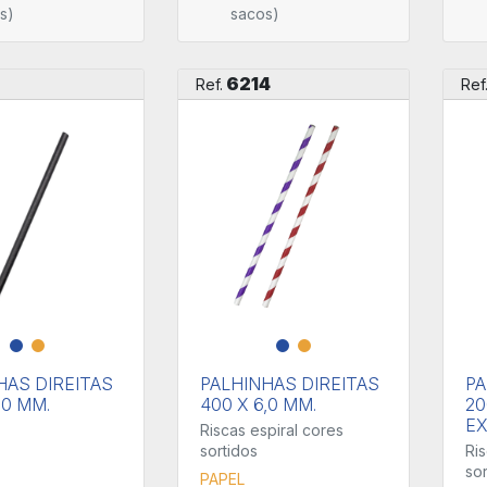
s)
sacos)
6214
Ref.
Ref
HAS DIREITAS
PALHINHAS DIREITAS
PA
,0 MM.
400 X 6,0 MM.
20
E
Riscas espiral cores
sortidos
Ris
sor
PAPEL