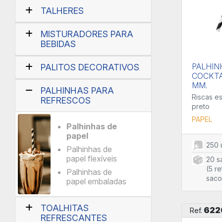
TALHERES
MISTURADORES PARA
BEBIDAS
PALHIN
PALITOS DECORATIVOS
COCKTAI
MM.
PALHINHAS PARA
Riscas es
REFRESCOS
preto
PAPEL
Palhinhas de
papel
250 
Palhinhas de
papel flexíveis
20 s
(5 re
Palhinhas de
saco
papel embaladas
TOALHITAS
622
Ref.
REFRESCANTES