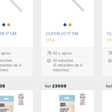
R 17 CM.
CUCHILLO 17 CM.
CU
CPLA
CP
. aprox.
50 u. aprox.
stuches
20 estuches
tráctiles de 4
(5 retráctiles de 4
ches)
estuches)
08
23009
Ref.
Ref