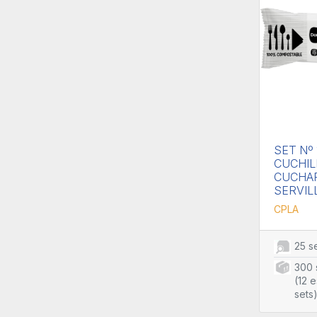
SET Nº 
CUCHIL
CUCHAR
SERVIL
CPLA
25 s
300 
(12 
sets