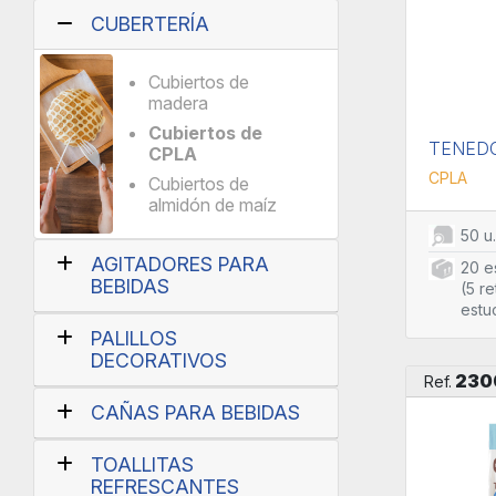
CUBERTERÍA
Cubiertos de
madera
Cubiertos de
TENEDO
CPLA
CPLA
Cubiertos de
almidón de maíz
50 u
AGITADORES PARA
20 e
BEBIDAS
(5 re
estu
PALILLOS
DECORATIVOS
230
Ref.
CAÑAS PARA BEBIDAS
TOALLITAS
REFRESCANTES