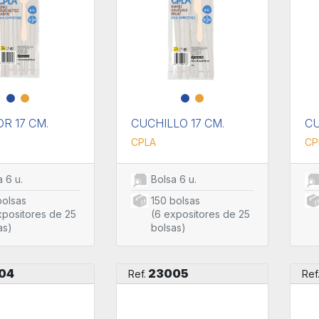
R 17 CM.
CUCHILLO 17 CM.
CU
CPLA
CP
 6 u.
Bolsa 6 u.
bolsas
150 bolsas
xpositores de 25
(6 expositores de 25
as)
bolsas)
04
23005
Ref.
Ref