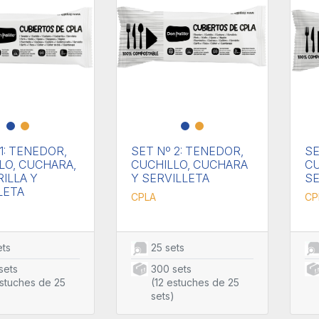
1: TENEDOR,
SET Nº 2: TENEDOR,
SE
LO, CUCHARA,
CUCHILLO, CUCHARA
CU
ILLA Y
Y SERVILLETA
SE
LETA
CPLA
CP
ets
25 sets
sets
300 sets
estuches de 25
(12 estuches de 25
)
sets)