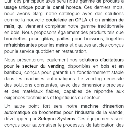
L’un des principaux axes sera notre
gamme de produits à
usage unique pour le canal horeca
. Ces derniers mois,
nous avons élargi notre catalogue avec des solutions
comme la nouvelle
coutellerie en CPLA
et en
amidon de
maïs
, qui viennent compléter notre gamme traditionnelle
en bois. Nous proposons également des produits tels que
brochettes pour gildas
,
pailles pour boissons
,
lingettes
rafraîchissantes pour les mains
et d’autres articles conçus
pour le service quotidien en restauration.
Nous présenterons également nos
solutions d’agitateurs
pour le secteur du vending
, disponibles en
bois et en
bambou
, conçus pour garantir un fonctionnement stable
dans les machines automatiques. Le vending nécessite
des solutions constantes, avec des dimensions précises
et des matériaux fiables, capables de répondre aux
exigences techniques et logistiques du secteur.
Un autre point fort sera notre
machine d’insertion
automatique de brochettes pour l’industrie de la viande
,
développée par
Seteyco Systems
. Ces équipements sont
conçus pour automatiser le processus de fabrication des